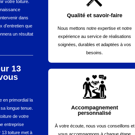
r votre toiture.
nnaissance
Qualité et savoir-faire
intervenir dans
x d’entretien que
Nous mettons notre expertise et notre
nnera un résultat
expérience au service de réalisations
soignées, durables et adaptées à vos
besoins.
eur 13
 vous
e en primordial la
Accompagnement
i sa longue tenue.
personnalisé
oiture de votre
e entreprise
À votre écoute, nous vous conseillons et
 13 toiture met à
vous accompagnons à chaque étape