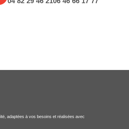
04 82 29 46 21
06 46 66 17 77
lité, adaptées à vos besoins et réalisées avec