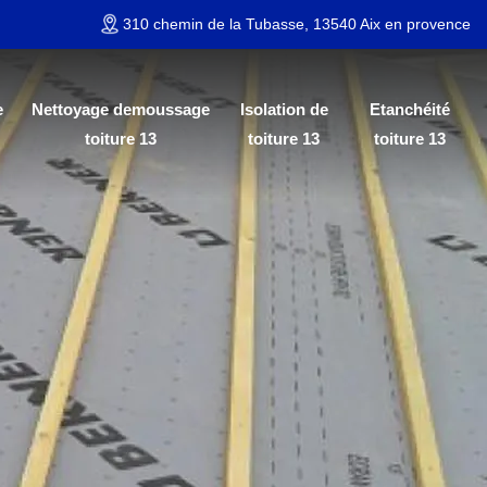
310 chemin de la Tubasse, 13540 Aix en provence
e
Nettoyage demoussage
Isolation de
Etanchéité
toiture 13
toiture 13
toiture 13