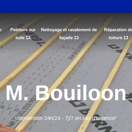
e
Peinture sur
Nettoyage et ravalement de
Réparation d
tuile 13
façade 13
toiture 13
M. Bouiloon
Intervention 24h/24 - 7j/7 en cas d'urgence"