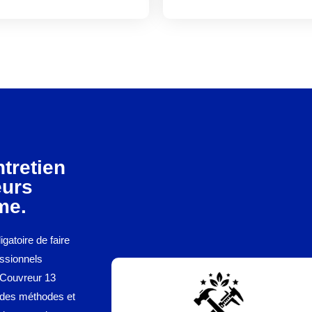
ntretien
eurs
me.
igatoire de faire
essionnels
 Couvreur 13
 des méthodes et