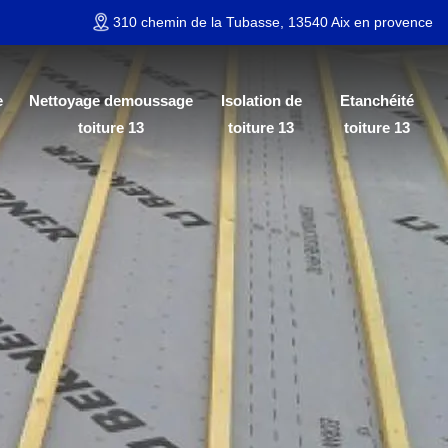
310 chemin de la Tubasse, 13540 Aix en provence
e
Nettoyage demoussage
Isolation de
Etanchéité
toiture 13
toiture 13
toiture 13