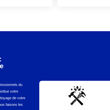
:
re
fessionnels du
stitue votre
ttoyage de votre
ous faisons les