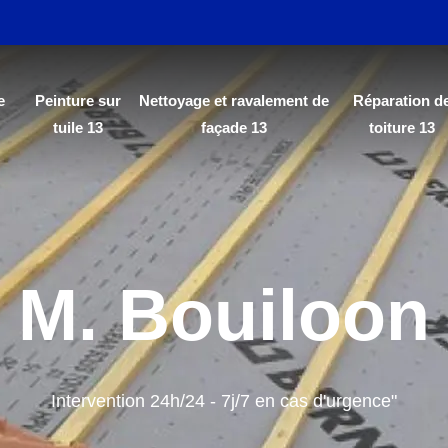
e
Peinture sur
Nettoyage et ravalement de
Réparation d
tuile 13
façade 13
toiture 13
M. Bouiloon
Intervention 24h/24 - 7j/7 en cas d'urgence"