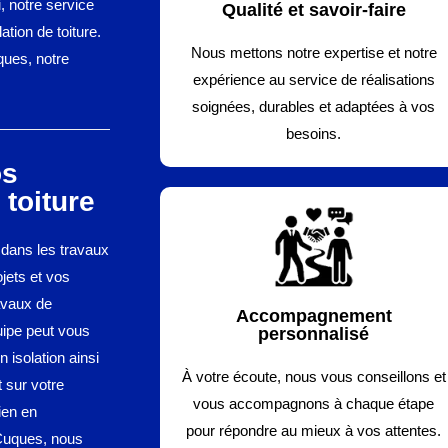
i, notre service
Qualité et savoir-faire
ation de toiture.
Nous mettons notre expertise et notre
ques, notre
expérience au service de réalisations
soignées, durables et adaptées à vos
besoins.
os
toiture
 dans les travaux
jets et vos
avaux de
Accompagnement
uipe peut vous
personnalisé
 isolation ainsi
À votre écoute, nous vous conseillons et
t sur votre
vous accompagnons à chaque étape
ien en
pour répondre au mieux à vos attentes.
 Cuques, nous