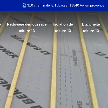
310 chemin de la Tubasse, 13540 Aix en provence
e
Nettoyage demoussage
Isolation de
Etanchéité
toiture 13
toiture 13
toiture 13