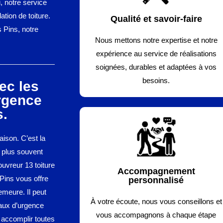
i, notre service
ation de toiture.
Qualité et savoir-faire
s Pins, notre
Nous mettons notre expertise et notre
expérience au service de réalisations
soignées, durables et adaptées à vos
besoins.
ec les
rgence
s.
aison. C’est la
e plus souvent
ouvreur 13 toiture
Accompagnement
Pins vous offre
personnalisé
demeure. Il peut
À votre écoute, nous vous conseillons et
vaux d’urgence
vous accompagnons à chaque étape
r accomplir toutes