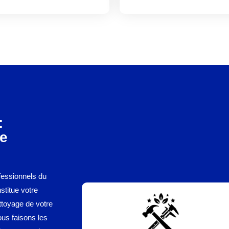
:
re
fessionnels du
stitue votre
ttoyage de votre
ous faisons les