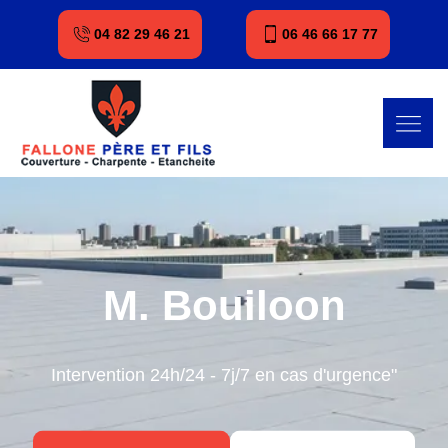
04 82 29 46 21
06 46 66 17 77
M. Bouiloon
Intervention 24h/24 - 7j/7 en cas d'urgence"