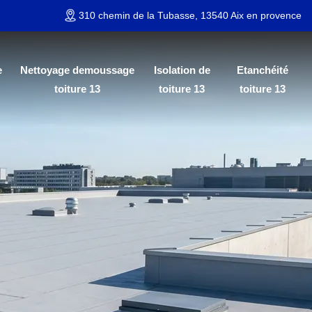
310 chemin de la Tubasse, 13540 Aix en provence
e
Nettoyage demoussage
Isolation de
Etanchéité
toiture 13
toiture 13
toiture 13