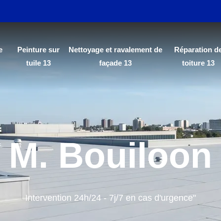
e
Peinture sur
Nettoyage et ravalement de
Réparation d
tuile 13
façade 13
toiture 13
M. Bouiloon
Intervention 24h/24 - 7j/7 en cas d'urgence"