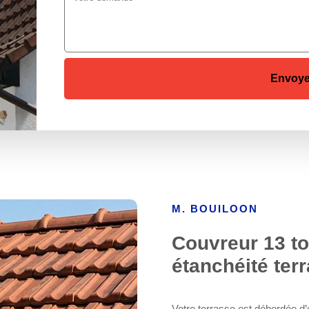
M. BOUILOON
Couvreur 13 toi
étanchéité ter
Votre terrasse est débordée d