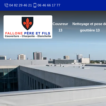
04 82 29 46 21
06 46 66 17 77
Couvreur
Nettoyage et pose d
13
gouttière 13