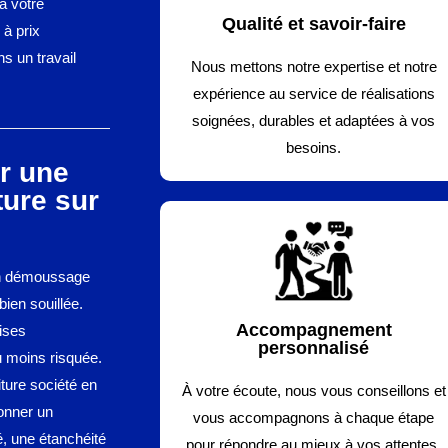
à votre
Qualité et savoir-faire
 à prix
s un travail
Nous mettons notre expertise et notre
expérience au service de réalisations
soignées, durables et adaptées à vos
besoins.
r une
ture sur
 Un démoussage
bien souillée.
Accompagnement
rises
personnalisé
u moins risquée.
ture société en
À votre écoute, nous vous conseillons et
ronner un
vous accompagnons à chaque étape
té, une étanchéité
pour répondre au mieux à vos attentes.