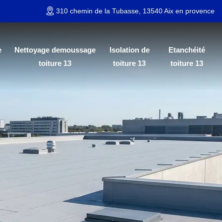
310 chemin de la Tubasse, 13540 Aix en provence
e
Nettoyage demoussage
Isolation de
Etanchéité
toiture 13
toiture 13
toiture 13