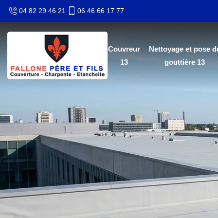
04 82 29 46 21
06 46 66 17 77
Couvreur
Nettoyage et pose d
13
gouttière 13