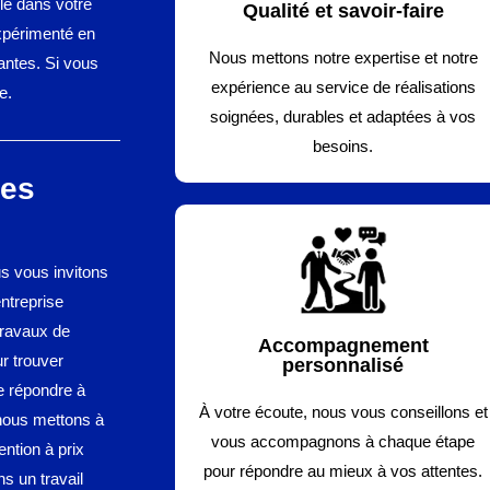
le dans votre
Qualité et savoir-faire
xpérimenté en
Nous mettons notre expertise et notre
antes. Si vous
expérience au service de réalisations
e.
soignées, durables et adaptées à vos
besoins.
Les
us vous invitons
entreprise
travaux de
Accompagnement
ur trouver
personnalisé
e répondre à
À votre écoute, nous vous conseillons et
 nous mettons à
vous accompagnons à chaque étape
ention à prix
pour répondre au mieux à vos attentes.
s un travail