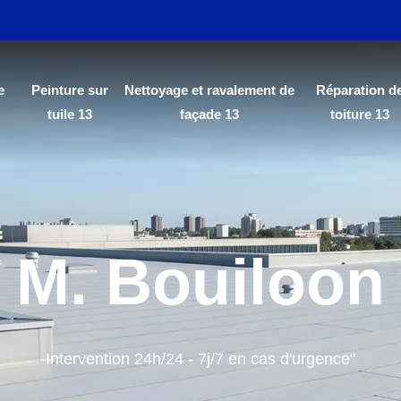
e
Peinture sur
Nettoyage et ravalement de
Réparation d
tuile 13
façade 13
toiture 13
M. Bouiloon
Intervention 24h/24 - 7j/7 en cas d'urgence"