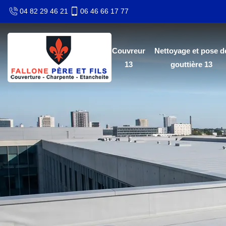
04 82 29 46 21
06 46 66 17 77
Couvreur
Nettoyage et pose d
13
gouttière 13