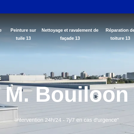
e
Peinture sur
Nettoyage et ravalement de
Réparation d
tuile 13
façade 13
toiture 13
M. Bouiloon
Intervention 24h/24 - 7j/7 en cas d'urgence"