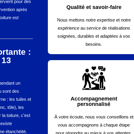
ervient pour des
Qualité et savoir-faire
ervention après
oiture est
Nous mettons notre expertise et notre
expérience au service de réalisations
soignées, durables et adaptées à vos
besoins.
rtante :
 13
 pendant un
au sont des
Accompagnement
e : les tuiles et
personnalisé
c, tôle), les
 la toiture, c’est
À votre écoute, nous vous conseillons et
 existe
vous accompagnons à chaque étape
ne étanchéité.
pour répondre au mieux à vos attentes.