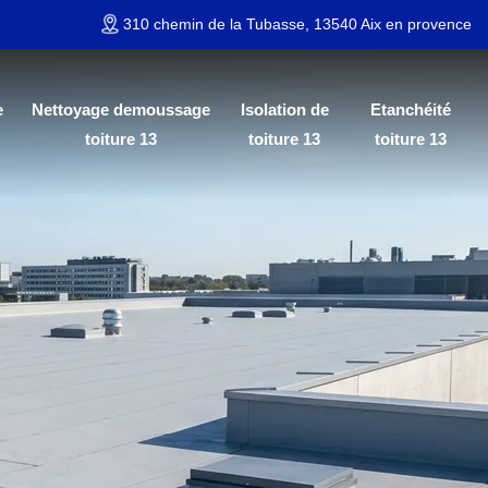
310 chemin de la Tubasse, 13540 Aix en provence
e
Nettoyage demoussage
Isolation de
Etanchéité
toiture 13
toiture 13
toiture 13