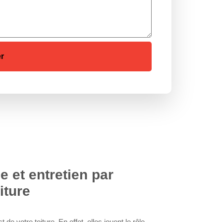
e et entretien par
iture
 de votre toiture. En effet, elles jouent le rôle