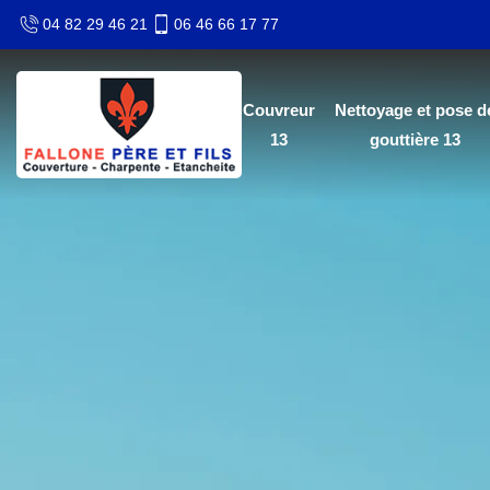
04 82 29 46 21
06 46 66 17 77
Couvreur
Nettoyage et pose d
13
gouttière 13