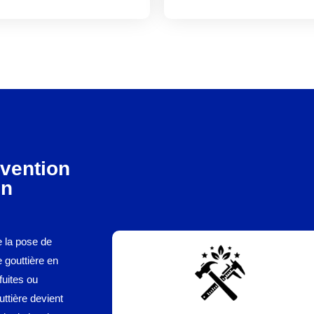
rvention
en
e la pose de
e gouttière en
uites ou
uttière devient