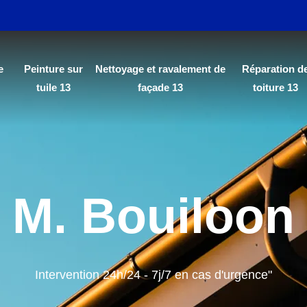
e
Peinture sur
Nettoyage et ravalement de
Réparation d
tuile 13
façade 13
toiture 13
M. Bouiloon
Intervention 24h/24 - 7j/7 en cas d'urgence"