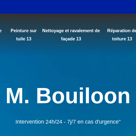
e
Peinture sur
Nettoyage et ravalement de
Réparation d
tuile 13
façade 13
toiture 13
M. Bouiloon
Intervention 24h/24 - 7j/7 en cas d'urgence"