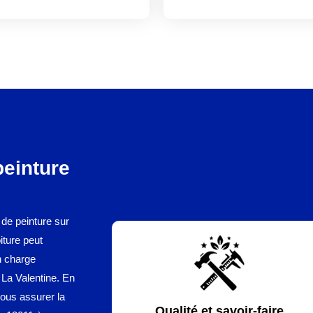
peinture
 de peinture sur
iture peut
n charge
 La Valentine. En
vous assurer la
Qualité et savoir-faire