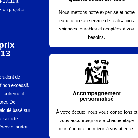
 le 13011 à
 un projet à
Nous mettons notre expertise et notre
expérience au service de réalisations
soignées, durables et adaptées à vos
besoins.
prix
 13
 prudent de
f non excessif.
Accompagnement
l, autrement
personnalisé
orer. De
calculé basé sur
À votre écoute, nous vous conseillons et
re société
vous accompagnons à chaque étape
érence, surtout
pour répondre au mieux à vos attentes.