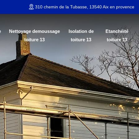
310 chemin de la Tubasse, 13540 Aix en provence
e
Nettoyage demoussage
Isolation de
Etanchéité
toiture 13
toiture 13
toiture 13