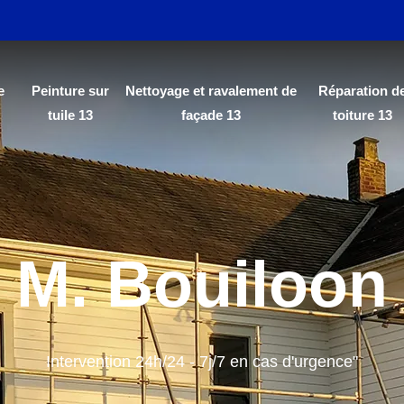
e
Peinture sur
Nettoyage et ravalement de
Réparation d
tuile 13
façade 13
toiture 13
M. Bouiloon
Intervention 24h/24 - 7j/7 en cas d'urgence"