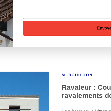
M. BOUILOON
Ravaleur : Cou
ravalements d
Notre façade est un élément es