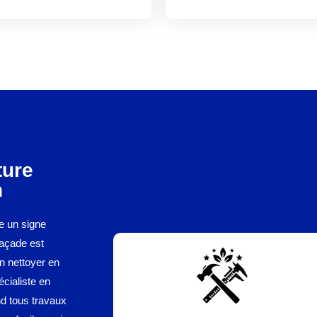
ture
n
e un signe
façade est
en nettoyer en
écialiste en
nd tous travaux