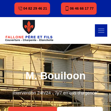
04 82 29 46 21
06 46 66 17 77
M. Bouiloon
Intervention 24h/24 - 7j/7 en cas d'urgence"