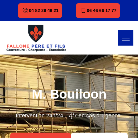
04 82 29 46 21
06 46 66 17 77
M. Bouiloon
Intervention 24h/24 - 7j/7 en cas d'urgence"