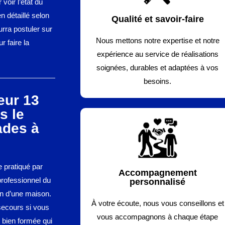
voir l’état du
en détaillé selon
Qualité et savoir-faire
ourra postuler sur
Nous mettons notre expertise et notre
r faire la
expérience au service de réalisations
soignées, durables et adaptées à vos
besoins.
eur 13
s le
ades à
re pratiqué par
Accompagnement
 professionnel du
personnalisé
on d’une maison.
À votre écoute, nous vous conseillons et
 secours si vous
vous accompagnons à chaque étape
 bien formée qui