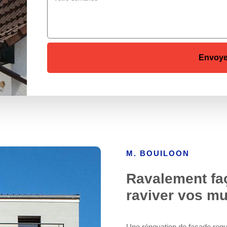
M. BOUILOON
Ravalement faç
raviver vos mu
Une rénovation de façade requie