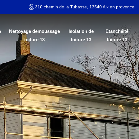
310 chemin de la Tubasse, 13540 Aix en provence
e
Nettoyage demoussage
Isolation de
Etanchéité
toiture 13
toiture 13
toiture 13