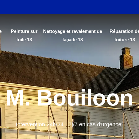
e
Peinture sur
Nettoyage et ravalement de
Réparation d
tuile 13
façade 13
toiture 13
M. Bouiloon
Intervention 24h/24 - 7j/7 en cas d'urgence"