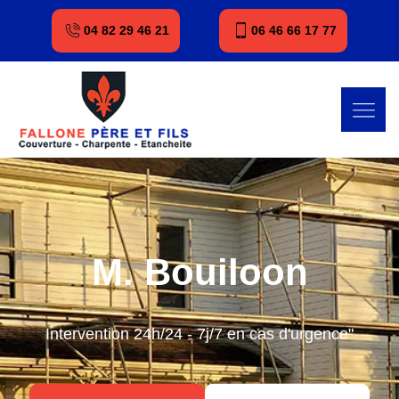
04 82 29 46 21
06 46 66 17 77
M. Bouiloon
Intervention 24h/24 - 7j/7 en cas d'urgence"