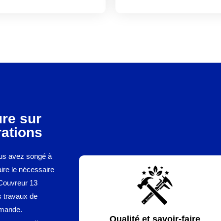
ure sur
ations
ous avez songé à
aire le nécessaire
e Couvreur 13
s travaux de
emande.
Qualité et savoir-faire