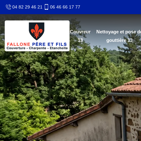
04 82 29 46 21
06 46 66 17 77
Couvreur
Nettoyage et pose d
13
gouttière 13