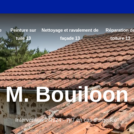
e
Peinture sur
Nettoyage et ravalement de
Réparation d
tuile 13
façade 13
toiture 13
M. Bouiloon
Intervention 24h/24 - 7j/7 en cas d'urgence"