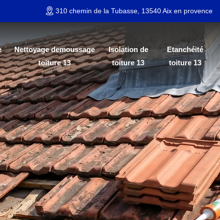
310 chemin de la Tubasse, 13540 Aix en provence
e
Nettoyage demoussage
Isolation de
Etanchéité
toiture 13
toiture 13
toiture 13