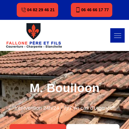
04 82 29 46 21
06 46 66 17 77
M. Bouiloon
Intervention 24h/24 - 7j/7 en cas d'urgence"