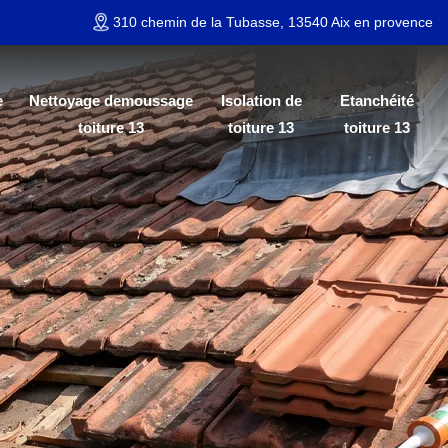
310 chemin de la Tubasse, 13540 Aix en provence
e
Nettoyage demoussage
Isolation de
Etanchéité
toiture 13
toiture 13
toiture 13