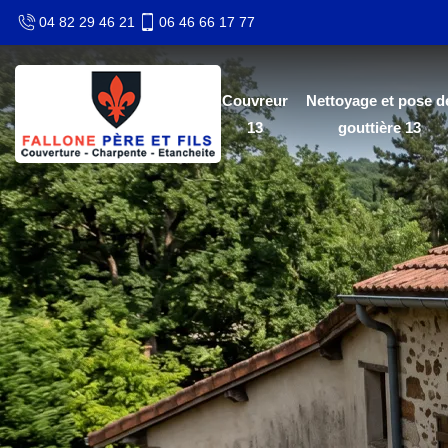
04 82 29 46 21
06 46 66 17 77
Couvreur
Nettoyage et pose d
13
gouttière 13