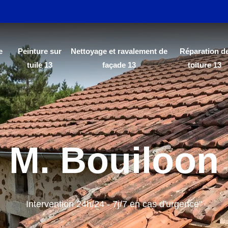
e
Peinture sur
Nettoyage et ravalement de
Réparation d
tuile 13
façade 13
toiture 13
M. Bouiloon
Intervention 24h/24 - 7j/7 en cas d'urgence"