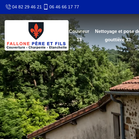
04 82 29 46 21
06 46 66 17 77
Couvreur
Nettoyage et pose d
13
gouttière 13