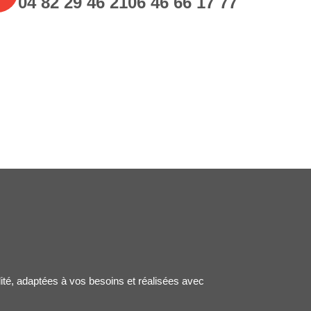
04 82 29 46 21
06 46 66 17 77
lité, adaptées à vos besoins et réalisées avec