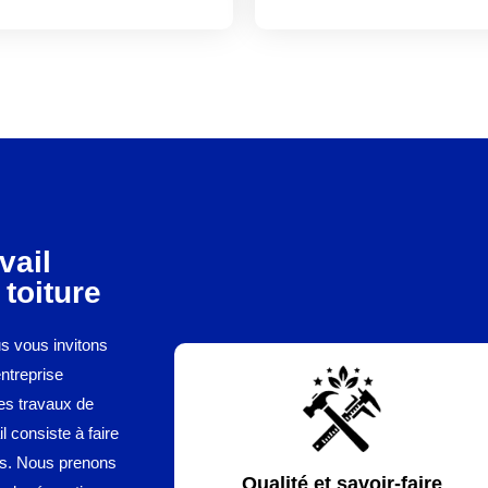
vail
toiture
us vous invitons
entreprise
les travaux de
il consiste à faire
es. Nous prenons
Qualité et savoir-faire