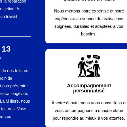
 la réparation
e active. A
Nous mettons notre expertise et notre
un travail
expérience au service de réalisations
soignées, durables et adaptées à vos
besoins.
 13
s
n de nos toits est
soin de
Accompagnement
it pas présenter
personnalisé
et sa longévité.
 La Milliere, nous
À votre écoute, nous vous conseillons et
 toitures. Vous
vous accompagnons à chaque étape
tés vos
pour répondre au mieux à vos attentes.