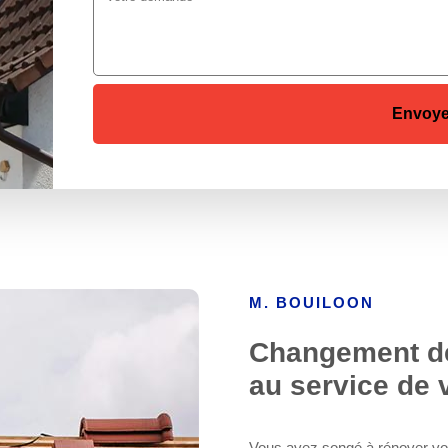
M. BOUILOON
Changement de 
au service de
Vous avez songé à rénover votre