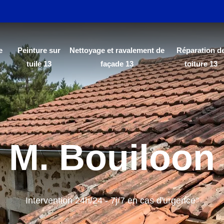
e
Peinture sur
Nettoyage et ravalement de
Réparation d
tuile 13
façade 13
toiture 13
M. Bouiloon
Intervention 24h/24 - 7j/7 en cas d'urgence"