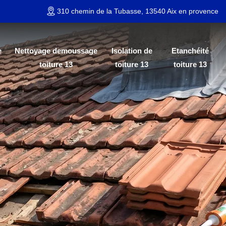
310 chemin de la Tubasse, 13540 Aix en provence
e
Nettoyage demoussage
Isolation de
Etanchéité
toiture 13
toiture 13
toiture 13