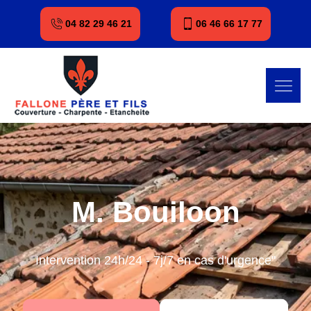
04 82 29 46 21
06 46 66 17 77
M. Bouiloon
Intervention 24h/24 - 7j/7 en cas d'urgence"