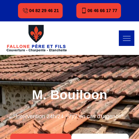
04 82 29 46 21
06 46 66 17 77
M. Bouiloon
Intervention 24h/24 - 7j/7 en cas d'urgence"