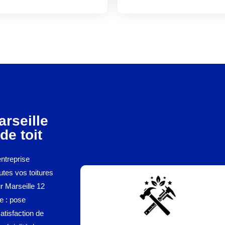
arseille
de toit
entreprise
utes vos toitures
ur Marseille 12
re : pose
atisfaction de