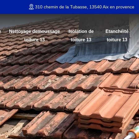
310 chemin de la Tubasse, 13540 Aix en provence
e
Nettoyage demoussage
Isolation de
Etanchéité
toiture 13
toiture 13
toiture 13