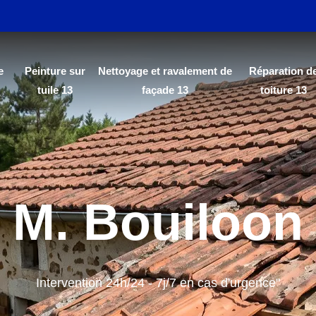
e
Peinture sur
Nettoyage et ravalement de
Réparation d
tuile 13
façade 13
toiture 13
M. Bouiloon
Intervention 24h/24 - 7j/7 en cas d'urgence"