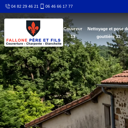
04 82 29 46 21
06 46 66 17 77
Couvreur
Nettoyage et pose d
13
gouttière 13