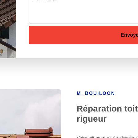
M. BOUILOON
Réparation toit
rigueur
Votre toit est peut-être fragile