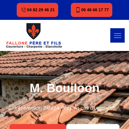
04 82 29 46 21
06 46 66 17 77
M. Bouiloon
Intervention 24h/24 - 7j/7 en cas d'urgence"