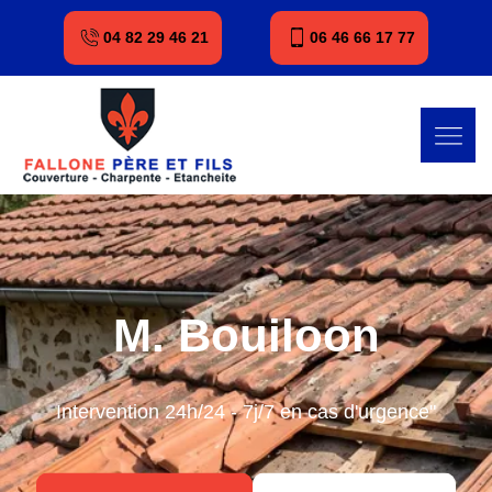
04 82 29 46 21
06 46 66 17 77
M. Bouiloon
Intervention 24h/24 - 7j/7 en cas d'urgence"