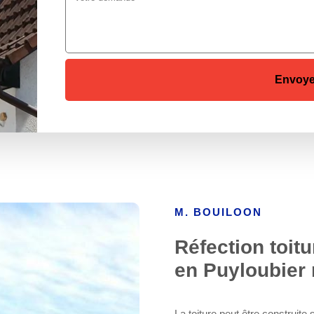
M. BOUILOON
Réfection toitu
en Puyloubier
La toiture peut être construite