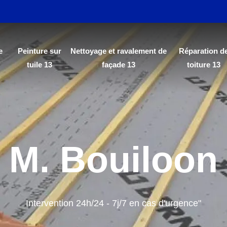
e
Peinture sur
Nettoyage et ravalement de
Réparation d
tuile 13
façade 13
toiture 13
M. Bouiloon
Intervention 24h/24 - 7j/7 en cas d'urgence"