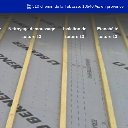
310 chemin de la Tubasse, 13540 Aix en provence
e
Nettoyage demoussage
Isolation de
Etanchéité
toiture 13
toiture 13
toiture 13