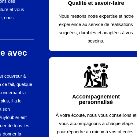
sons des
Qualité et savoir-faire
ture et vous
Nous mettons notre expertise et notre
ce, nous
expérience au service de réalisations
soignées, durables et adaptées à vos
besoins.
re avec
an couvreur à
 ce fait, quelque
 concernant la
Accompagnement
lus, il a le
personnalisé
 à son
À votre écoute, nous vous conseillons et
Puyloubier est
vous accompagnons à chaque étape
uer de tous les
pour répondre au mieux à vos attentes.
s donner la