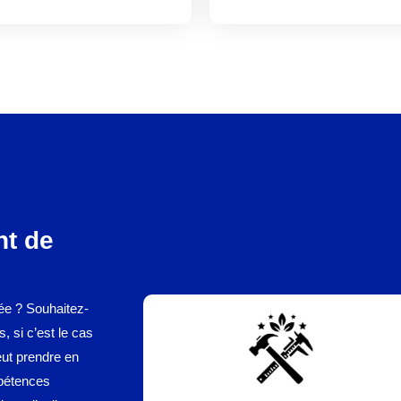
nt de
ée ? Souhaitez-
, si c’est le cas
eut prendre en
mpétences