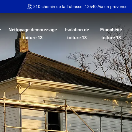
310 chemin de la Tubasse, 13540 Aix en provence
e
Nettoyage demoussage
Isolation de
Etanchéité
toiture 13
toiture 13
toiture 13