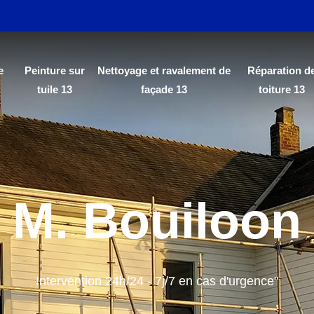
e
Peinture sur
Nettoyage et ravalement de
Réparation d
tuile 13
façade 13
toiture 13
M. Bouiloon
Intervention 24h/24 - 7j/7 en cas d'urgence"