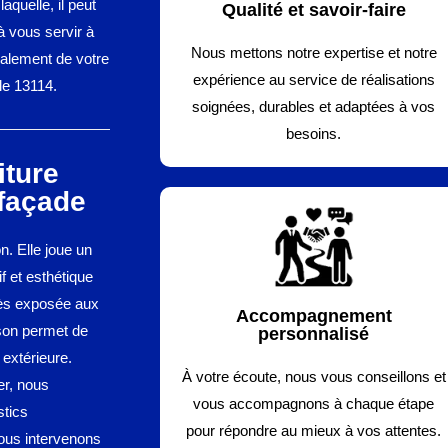
aquelle, il peut
Qualité et savoir-faire
 à vous servir à
Nous mettons notre expertise et notre
valement de votre
expérience au service de réalisations
le 13114.
soignées, durables et adaptées à vos
besoins.
iture
façade
n. Elle joue un
if et esthétique
très exposée aux
Accompagnement
son permet de
personnalisé
 extérieure.
À votre écoute, nous vous conseillons et
er, nous
vous accompagnons à chaque étape
stics
pour répondre au mieux à vos attentes.
nous intervenons