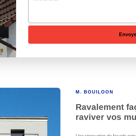
M. BOUILOON
Ravalement faç
raviver vos mu
Une rénovation de façade requie