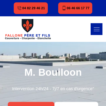
04 82 29 46 21
06 46 66 17 77
M. Bouiloon
Intervention 24h/24 - 7j/7 en cas d'urgence"