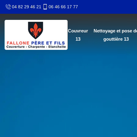
04 82 29 46 21
06 46 66 17 77
Couvreur
Nettoyage et pose d
13
gouttière 13