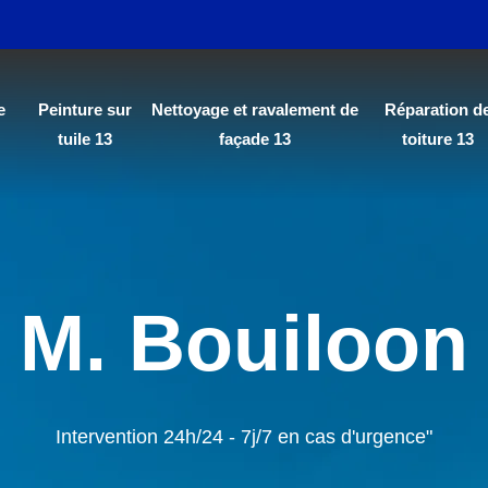
e
Peinture sur
Nettoyage et ravalement de
Réparation d
tuile 13
façade 13
toiture 13
M. Bouiloon
Intervention 24h/24 - 7j/7 en cas d'urgence"