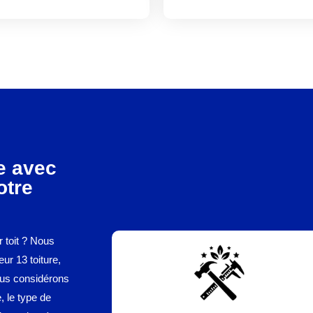
le avec
otre
 toit ? Nous
ur 13 toiture,
ous considérons
, le type de