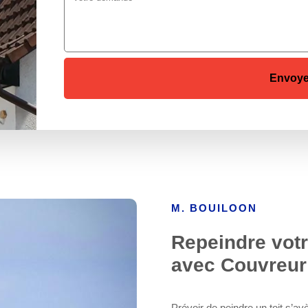
M. BOUILOON
Repeindre votr
avec Couvreur 
Prévoir de peindre un toit s’av