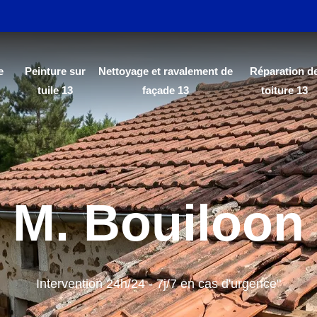
e
Peinture sur
Nettoyage et ravalement de
Réparation d
tuile 13
façade 13
toiture 13
M. Bouiloon
Intervention 24h/24 - 7j/7 en cas d'urgence"