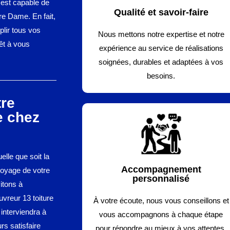
 est capable de
Qualité et savoir-faire
re Dame. En fait,
plir tous vos
Nous mettons notre expertise et notre
rêt à vous
expérience au service de réalisations
soignées, durables et adaptées à vos
besoins.
tre
e chez
lle que soit la
Accompagnement
ttoyage de votre
personnalisé
itons à
vreur 13 toiture
À votre écoute, nous vous conseillons et
 interviendra à
vous accompagnons à chaque étape
rs satisfaire
pour répondre au mieux à vos attentes.