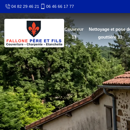
04 82 29 46 21
06 46 66 17 77
Couvreur
Nettoyage et pose d
13
gouttière 13