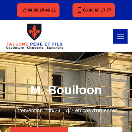
04 82 29 46 21
06 46 66 17 77
M. Bouiloon
Intervention 24h/24 - 7j/7 en cas d'urgence"