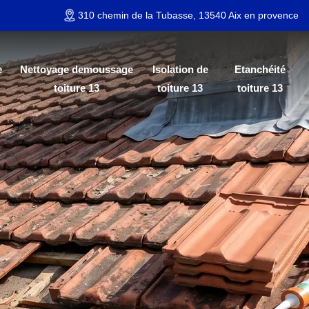
310 chemin de la Tubasse, 13540 Aix en provence
e
Nettoyage demoussage
Isolation de
Etanchéité
toiture 13
toiture 13
toiture 13