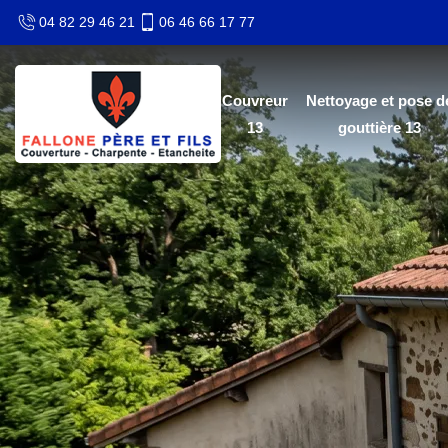
04 82 29 46 21
06 46 66 17 77
Couvreur
Nettoyage et pose d
13
gouttière 13