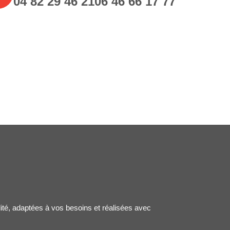
04 82 29 46 21
06 46 66 17 77
lité, adaptées à vos besoins et réalisées avec