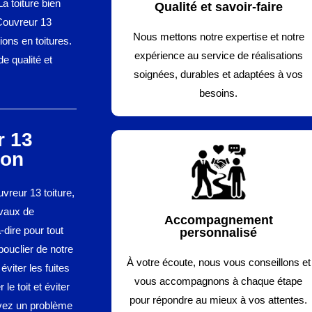
La toiture bien
Qualité et savoir-faire
 Couvreur 13
Nous mettons notre expertise et notre
ions en toitures.
expérience au service de réalisations
e qualité et
soignées, durables et adaptées à vos
besoins.
r 13
ion
vreur 13 toiture,
avaux de
Accompagnement
-dire pour tout
personnalisé
bouclier de notre
À votre écoute, nous vous conseillons et
éviter les fuites
vous accompagnons à chaque étape
 le toit et éviter
pour répondre au mieux à vos attentes.
 avez un problème