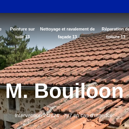
e
Peinture sur
Nettoyage et ravalement de
Réparation d
tuile 13
façade 13
toiture 13
M. Bouiloon
Intervention 24h/24 - 7j/7 en cas d'urgence"