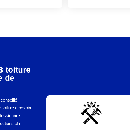
 toiture
e de
 conseillé
e toiture a besoin
ofessionnels.
ections afin